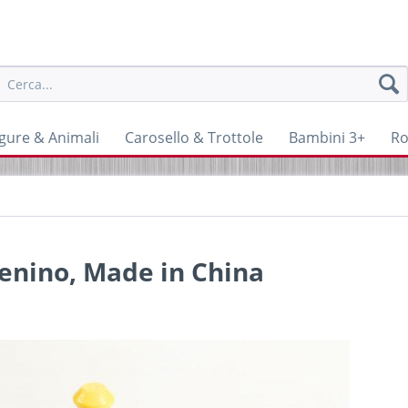
igure & Animali
Carosello & Trottole
Bambini 3+
Ro
enino, Made in China