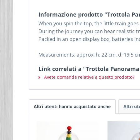
Informazione prodotto "Trottola Pa
When you spin the top, the little train goe
During the journey you can hear r
ealistic 
Packed in an open display box, batteries in
Measurements: approx. h: 22 cm, d: 19,5 c
Link correlati a "Trottola Panorama
Avete domande relative a questo prodotto?
Altri utenti hanno acquistato anche
Altri u