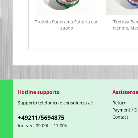
Trottola Panorama Fattoria con
Trottola P
suono
trenino, Ma
Hotline supporto
Assistenza
Supporto telefonico e consulenza al:
Return
Payment / D
+49211/5694875
Contact
lun-ven, 09:00h - 17:00h