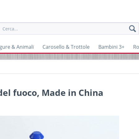
igure & Animali
Carosello & Trottole
Bambini 3+
Ro
del fuoco, Made in China