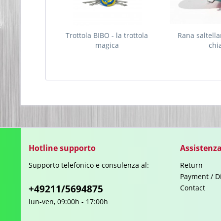
Trottola BIBO - la trottola
Rana saltella
magica
chi
Hotline supporto
Assistenza
Supporto telefonico e consulenza al:
Return
Payment / D
+49211/5694875
Contact
lun-ven, 09:00h - 17:00h