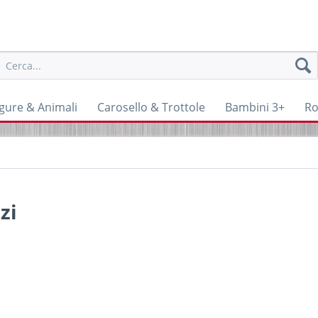
igure & Animali
Carosello & Trottole
Bambini 3+
Ro
zi