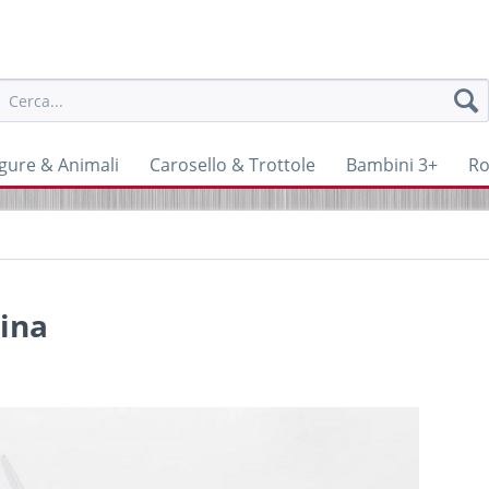
igure & Animali
Carosello & Trottole
Bambini 3+
Ro
hina