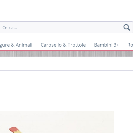
igure & Animali
Carosello & Trottole
Bambini 3+
Ro