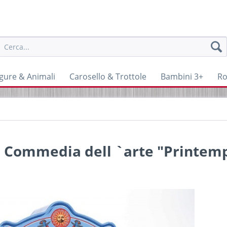
igure & Animali
Carosello & Trottole
Bambini 3+
Ro
e Commedia dell `arte "Printem