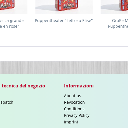
usica grande
Puppentheater "Lettre à Elise"
Große M
ie en rose"
Puppenthe
varii
 tecnica del negozio
Informazioni
About us
ispatch
Revocation
Conditions
Privacy Policy
Imprint