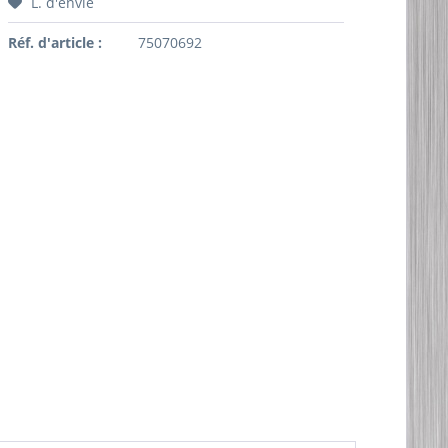
L. d'envie
Réf. d'article :
75070692