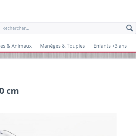
nes & Animaux
Manèges & Toupies
Enfants +3 ans
10 cm