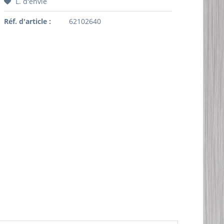
L. d'envie
Réf. d'article :
62102640