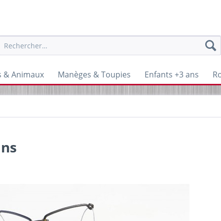
s & Animaux
Manèges & Toupies
Enfants +3 ans
Ro
ans