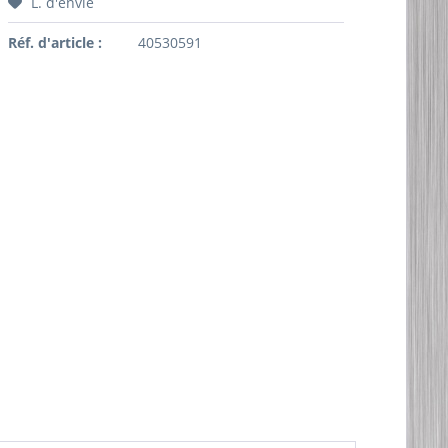
L. d'envie
Réf. d'article :
40530591