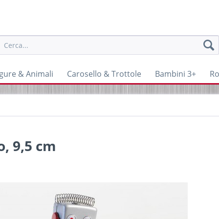
igure & Animali
Carosello & Trottole
Bambini 3+
Ro
o, 9,5 cm