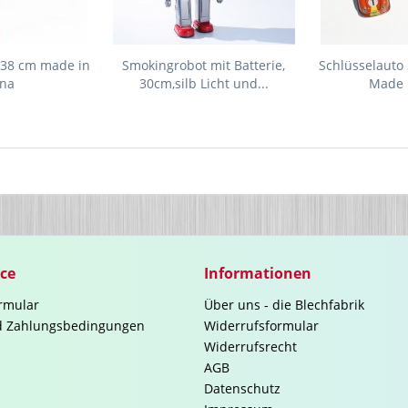
, 38 cm made in
Smokingrobot mit Batterie,
Schlüsselauto 
ina
30cm,silb Licht und...
Made 
ice
Informationen
rmular
Über uns - die Blechfabrik
d Zahlungsbedingungen
Widerrufsformular
Widerrufsrecht
AGB
Datenschutz