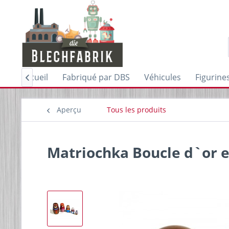
Accueil
Fabriqué par DBS
Véhicules
Figurine

Aperçu
Tous les produits
Matriochka Boucle d`or et