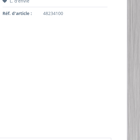
L. d'envie
Réf. d'article :
48234100