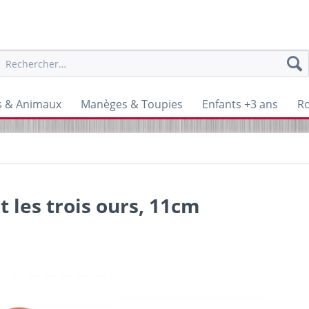
s & Animaux
Manèges & Toupies
Enfants +3 ans
Ro
 les trois ours, 11cm