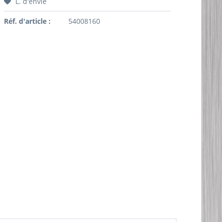
L. d'envie
Réf. d'article :
54008160